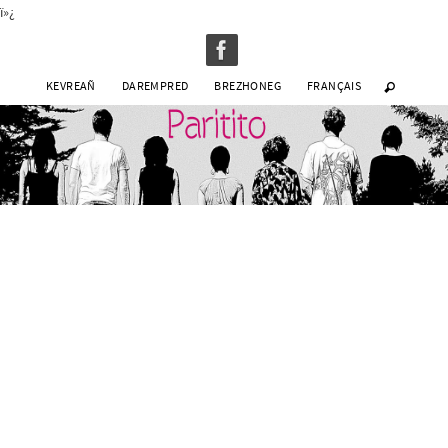
ï»¿
KEVREAÑ
DAREMPRED
BREZHONEG
FRANÇAIS